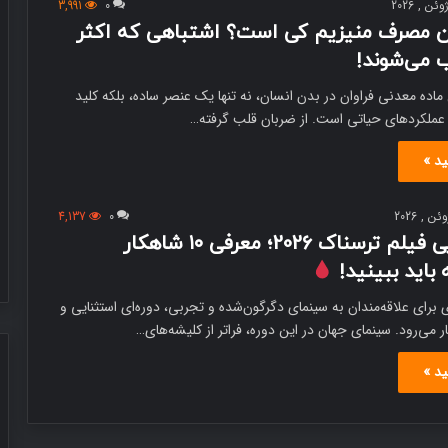
3,991
0
ن مصرف منیزیم کی است؟ اشتباهی که اکثر
 می‌شوند!
ضد
آفتاب
ماده معدنی فراوان در بدن انسان، نه تنها یک عنصر ساده، بلکه کلید
رنگی
 عملکردهای حیاتی است. از ضربان قلب گرفته…
بخریم
یا
ید »
بدون
رنگ؟
2 هفته پیش
بررسی
4,137
0
خانگی به روش
ضد آفتاب رنگی بخریم یا بدون رنگ؟
تفاوت‌ها
لیست طلایی فیلم ترسناک 2026؛ معرفی ۱۰ شاهکار
بررسی تفاوت‌ها و کاربردها
و
ه باید ببینید!
کاربردها
۲ میلادی برای علاقه‌مندان به سینمای دگرگون‌شده و تجربی، دوره‌ای استثنایی و
ر می‌رود. سینمای جهان در این دوره، فراتر از کلیشه‌های…
ید »