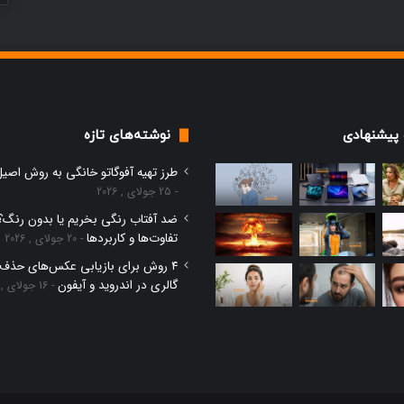
پیشنهادی
نوشته‌های تازه
طور
سایه
طرز تهیه آفوگاتو خانگی به روش اصیل 
عتیاد
سنگین
25 جولای , 2026
ه
«قوی
ضد آفتاب رنگی بخریم یا بدون رنگ؟
وشی
بودن»:
تفاوت‌ها و کاربردها
20 جولای , 2026
ا
آنچه
رک
درباره
۴ روش برای بازیابی عکس‌های حذف‌ش
9 می , 2026
7 می , 2026
نیم
فرسودگی
گالری در اندروید و آیفون
16 جولای , 2026
چطور اعتیاد به گوشی را ترک
سایه سنگین «قوی بودن
تکیه‌گاه
کنیم و زندگی آفلاین را تجربه
درباره فرسودگی تکیه‌گا
ندگی
بودن
کنیم
شما نمی‌گویند
فلاین
به
ا
شما
جربه
نمی‌گویند
نیم