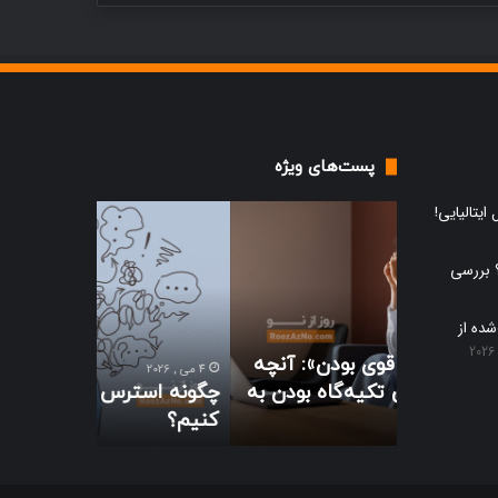
پست‌های ویژه
چگونه
چطور
ایتالیایی!
استرس
اعتیاد
خود
به
 بررسی
را
گوشی
مدیریت
را
ده از
کنیم؟
ترک
9 می , 2026
کنیم
»: آنچه
چطور اعتیا
4 می , 2026
و
ه بودن به
چگونه استرس خود را مدیریت
کنیم و زند
زندگی
کنیم؟
کنیم
آفلاین
را
تجربه
کنیم