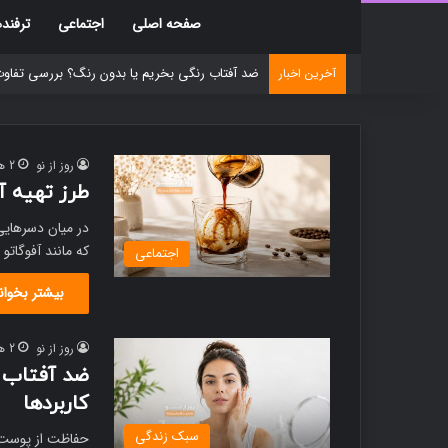
صفحه اصلی
اجتماعی
ترفنده
۴ روش برای بازیابی عکس‌های حذف‌شده از گالری در اندروید و آیفون
آخرین اخبار
روز از نو
2 هفته پیش
طرز تهیه آ
در میان دسرهایی 
که مانند آفوگاتو
اجتماعی
بیشتر بخوان
روز از نو
2 هفته پیش
ضد آفتاب ر
کاربردها
سبک زندگی
حفاظت از پوست 