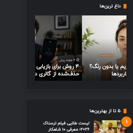
داغ ترین‌ها
۴
بهترین
روش
ویتامین
برای
برای
بازیابی
ریزش
عکس‌های
مو؛
حذف‌شده
معرفی
3 هفته پیش
از
ویتامین‌های
بهترین ویتامی
3 هفته پیش
گالری
ضروری
۴ روش برای بازیابی عکس‌های
معرفی ویتامین
در
برای
حذف‌شده از گالری در اندروید و آیفون
مو
اندروید
رشد
و
مو
آیفون
۵ تا از بهترین‌ها
لیست طلایی فیلم ترسناک
2026؛ معرفی ۱۰ شاهکار