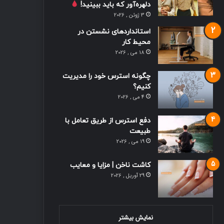
دلهره‌آور که باید ببینید!
3 ژوئن , 2026
استانداردهای نشستن در
محیط کار
18 می , 2026
چگونه استرس خود را مدیریت
کنیم؟
4 می , 2026
دفع استرس از طریق تعامل با
طبیعت
19 می , 2026
کاشت ناخن | مزایا و معایب
29 آوریل , 2026
نمایش بیشتر