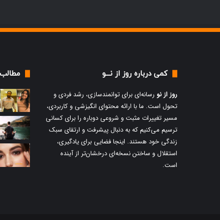
کمی درباره روز از نـــو
مطالب 
چگونه
چ
روز از نو
رسانه‌ای برای توانمندسازی، رشد فردی و
استرس
ا
تحول است. ما با ارائه محتوای انگیزشی و کاربردی،
خود
ب
مسیر تغییرات مثبت و شروعی دوباره را برای کسانی
را
گ
ترسیم می‌کنیم که به دنبال پیشرفت و ارتقای سبک
مدیریت
ر
زندگی خود هستند. اینجا فضایی برای یادگیری،
کنیم؟
ت
استقلال و ساختن نسخه‌ای درخشان‌تر از آینده
ک
4 می , 2026
است.
و
چگونه استرس خود را مدیریت
ز
کنیم؟
آ
ر
ت
ک