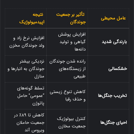
تأثیر بر جمعیت
نتیجه
عامل محیطی
جوندگان
اپیدمیولوژیک
افزایش پوشش
افزایش نرخ زاد و
بارندگی شدید
گیاهی و تولید
ولد جوندگان مخزن
دانه‌ها
رانده شدن جوندگان
نزدیکی بیشتر
خشکسالی
از زیستگاه‌های
جوندگان به انبارها و
طبیعی
منازل
تسلط گونه‌های
کاهش تنوع زیستی
تخریب جنگل‌ها
“عمومی” حامل
و حذف رقبا
پاتوژن
کاهش تا ۸۹٪ در
کنترل بیولوژیک
احیای جنگل‌ها
جمعیت حاملان
جمعیت مخازن
ویروس آند