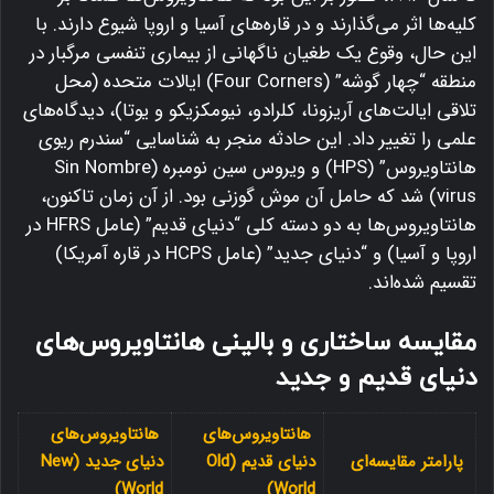
کلیه‌ها اثر می‌گذارند و در قاره‌های آسیا و اروپا شیوع دارند. با
این حال، وقوع یک طغیان ناگهانی از بیماری تنفسی مرگبار در
منطقه “چهار گوشه” (Four Corners) ایالات متحده (محل
تلاقی ایالت‌های آریزونا، کلرادو، نیومکزیکو و یوتا)، دیدگاه‌های
علمی را تغییر داد.
این حادثه منجر به شناسایی “سندرم ریوی
هانتاویروس” (HPS) و ویروس سین نومبره (Sin Nombre
virus) شد که حامل آن موش گوزنی بود.
از آن زمان تاکنون،
هانتاویروس‌ها به دو دسته کلی “دنیای قدیم” (عامل HFRS در
اروپا و آسیا) و “دنیای جدید” (عامل HCPS در قاره آمریکا)
تقسیم شده‌اند.
مقایسه ساختاری و بالینی هانتاویروس‌های
دنیای قدیم و جدید
هانتاویروس‌های
هانتاویروس‌های
پارامتر مقایسه‌ای
دنیای قدیم (Old
دنیای جدید (New
World)
World)