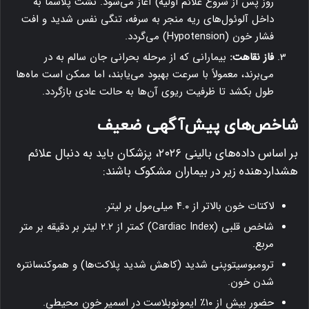
روز پس از شروع علائم اولیه) آغاز می‌شود. نشت پلاسما به
داخل آلوئول‌های ریه منجر به سرفه، تنگی نفس شدید و افت
فشار خون (Hypotension) می‌گردد.
فاز نقاهت:
بیمارانی که از مرحله بحرانی جان سالم به در
می‌برند، معمولاً با سرعت بهبود می‌یابند، اما ممکن است ماه‌ها
طول بکشد تا ظرفیت ریوی آن‌ها به حالت عادی بازگردد.
شاخص‌های پیش‌آگهی ضعیف
بر اساس داده‌های بالینی ۲۰۲۶، پزشکان باید به دنبال علائم
هشداردهنده زیر در بیماران مشکوک باشند:
لاکتات خون بالاتر از ۴.۰ میلی‌مول بر لیتر.
شاخص قلبی (Cardiac Index) کمتر از ۲.۲ لیتر بر دقیقه بر متر
مربع.
ترومبوسیتوپنی شدید (کاهش شدید پلاکت‌ها) و هموکنسانتره
شدن خون.
حضور بیش از ۱۰٪ ایمونوبلاست در اسمیر خون محیطی.